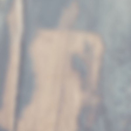
Kröti